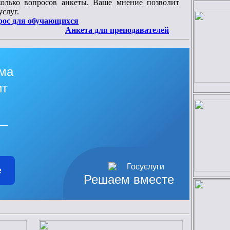
колько вопросов анкеты. Ваше мнение позволит
слуг.
рос для обучающихся
Анкета для преподавателей
яма
ит
 —
е
Решаем вместе