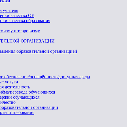
телей
а учителя
ценки качества ОУ
нки качества образования
емизму и терроризму
ТЕЛЬНОЙ ОРГАНИЗАЦИИ
равления образовательной организацией
ое обеспечение/оснащённость/доступная среда
ые услуги
ая деятельность
риёма/перевода обучающихся
держки обучающихся
ичество
 образовательной организации
арты и требования