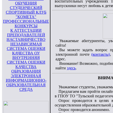
воспитательных учреждениях 
ОБУЧЕНИЯ
выпускники несут любовь к дет
СТУДЕНЧЕСКИЙ
СПОРТИВНЫЙ КЛУБ
"КОМЕТА"
ПРОФЕССИОНАЛЬНЫЕ
КОНКУРСЫ
К АТТЕСТАЦИИ
ПРЕПОДАВАТЕЛЕЙ
НАСТАВНИЧЕСТВО
Уважаемые абитуриенты, ув
НЕЗАВИСИМАЯ
сайта!
СИСТЕМА ОЦЕНКИ
Вы можете задать вопрос п
КАЧЕСТВА ОУ
электронной почте
(контакты)
,
ВНУТРЕННЯЯ
адрес.
СИСТЕМА ОЦЕНКИ
Внимание! Возможно, подобны
КАЧЕСТВА
найти
здесь
.
ОБРАЗОВАНИЯ
ЭЛЕКТРОННАЯ
ВНИМА
ИНФОРМАЦИОННО-
ОБРАЗОВАТЕЛЬНАЯ
Уважаемые студенты, уважаемы
СРЕДА
Предлагаем вам пройти онлайн
в ГПОУ ТО "Тульский педагогич
Опрос проводится в целях 
осуществления образовательной 
Опрос проводится анонимно.