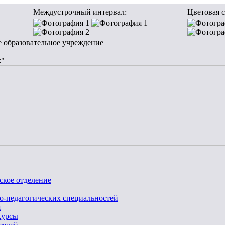
Междустрочный интервал:
Цветовая с
е образовательное учреждение
ж"
ское отделение
о-педагогических специальностей
я
курсы