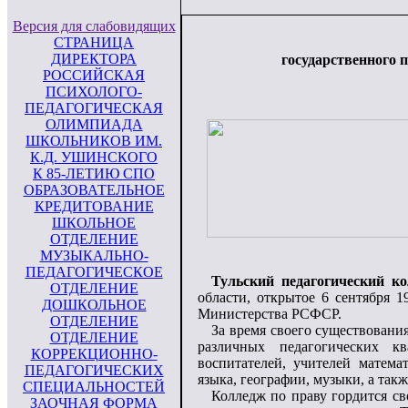
Версия для слабовидящих
СТРАНИЦА
ДИРЕКТОРА
государственного 
РОССИЙСКАЯ
ПСИХОЛОГО-
ПЕДАГОГИЧЕСКАЯ
ОЛИМПИАДА
ШКОЛЬНИКОВ ИМ.
К.Д. УШИНСКОГО
К 85-ЛЕТИЮ СПО
ОБРАЗОВАТЕЛЬНОЕ
КРЕДИТОВАНИЕ
ШКОЛЬНОЕ
ОТДЕЛЕНИЕ
МУЗЫКАЛЬНО-
ПЕДАГОГИЧЕСКОЕ
Тульский педагогический 
ОТДЕЛЕНИЕ
области, открытое 6 сентября 
ДОШКОЛЬНОЕ
Министерства РСФСР.
ОТДЕЛЕНИЕ
За время своего существовани
ОТДЕЛЕНИЕ
различных педагогических к
КОРРЕКЦИОННО-
воспитателей, учителей матема
ПЕДАГОГИЧЕСКИХ
языка, географии, музыки, а так
СПЕЦИАЛЬНОСТЕЙ
Колледж по праву гордится с
ЗАОЧНАЯ ФОРМА