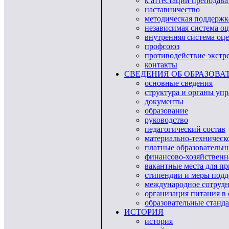
к аттестации преподава
наставничество
методическая поддержк
независимая система о
внутренняя система оце
профсоюз
противодействие экстр
контакты
СВЕДЕНИЯ ОБ ОБРАЗОВА
основные сведения
структура и органы уп
документы
образование
руководство
педагогический состав
материально-техническ
платные образовательн
финансово-хозяйственн
вакантные места для п
стипендии и меры под
международное сотрудн
организация питания в
образовательные станд
ИСТОРИЯ
история