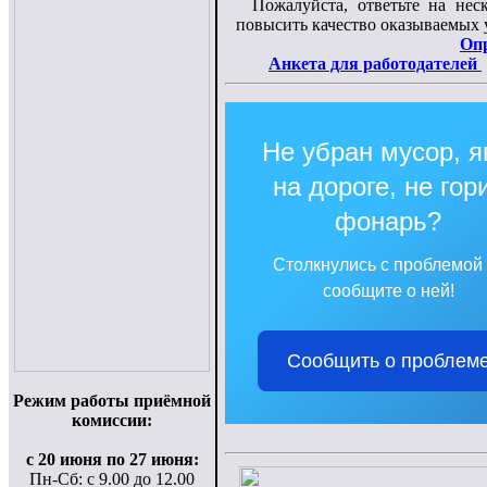
Пожалуйста, ответьте на нес
повысить качество оказываемых у
Оп
Анкета для работодателей
Не убран мусор, 
на дороге, не гор
фонарь?
Столкнулись с проблемой
сообщите о ней!
Сообщить о проблем
Режим работы приёмной
комиссии:
с 20 июня по 27 июня:
Пн-Сб: с 9.00 до 12.00