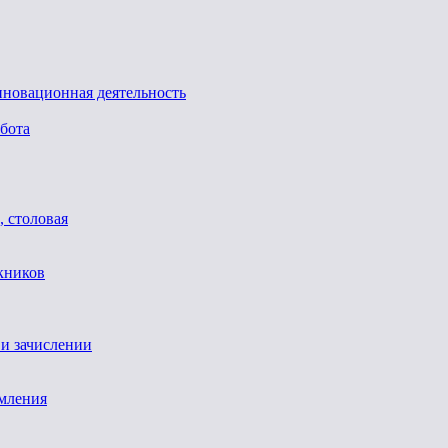
нновационная деятельность
бота
, столовая
кников
 и зачислении
мления